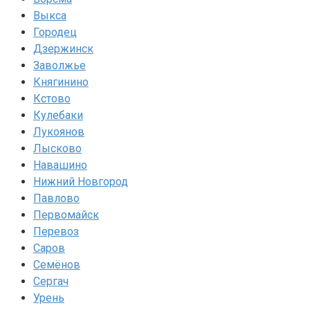
Выкса
Городец
Дзержинск
Заволжье
Княгинино
Кстово
Кулебаки
Лукоянов
Лысково
Навашино
Нижний Новгород
Павлово
Первомайск
Перевоз
Саров
Семёнов
Сергач
Урень