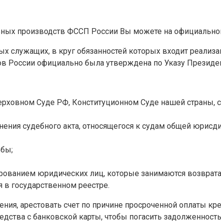
ьных производств ФССП России Вы можете на официально
х служащих, в круг обязанностей которых входит реализа
в России официально была утверждена по Указу Президент
Верховном Суде РФ, Конституционном Суде нашей страны
ения судебного акта, относящегося к судам общей юрисди
жбы;
рованием юридических лиц, которые занимаются возврат
я в государственном реестре.
ния, арестовать счет по причине просроченной оплаты кр
едства с банковской карты, чтобы погасить задолженнос