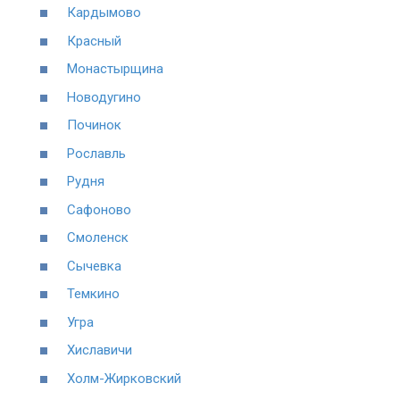
Кардымово
Красный
Монастырщина
Новодугино
Починок
Рославль
Рудня
Сафоново
Смоленск
Сычевка
Темкино
Угра
Хиславичи
Холм-Жирковский