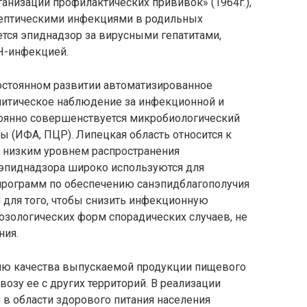
анизации профилактических прививок» (1964г.),
септическими инфекциями в родильных
ется эпиднадзор за вирусными гепатитами,
Ч-инфекцией.
постоянном развитии автоматизированное
итическое наблюдение за инфекционной и
оянно совершенствуется микробиологический
 (ИФА, ПЦР). Липецкая область относится к
 низким уровнем распространения
эпиднадзора широко используются для
программ по обеспечению санэпидблагополучия
я для того, чтобы снизить инфекционную
нозологических форм спорадических случаев, не
ния.
лю качества выпускаемой продукции пищевого
возу ее с других территорий. В реализации
в области здорового питания населения