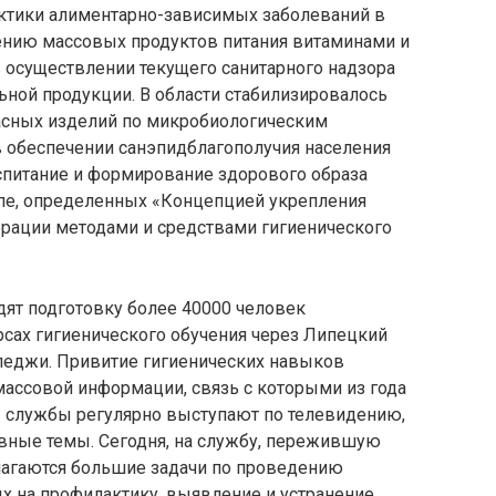
ктики алиментарно-зависимых заболеваний в
щению массовых продуктов питания витаминами и
 осуществлении текущего санитарного надзора
ьной продукции. В области стабилизировалось
асных изделий по микробиологическим
в обеспечении санэпидблагополучия населения
спитание и формирование здорового образа
пе, определенных «Концепцией укрепления
рации методами и средствами гигиенического
одят подготовку более 40000 человек
рсах гигиенического обучения через Липецкий
леджи. Привитие гигиенических навыков
ассовой информации, связь с которыми из года
ы службы регулярно выступают по телевидению,
невные темы. Сегодня, на службу, пережившую
лагаются большие задачи по проведению
х на профилактику, выявление и устранение