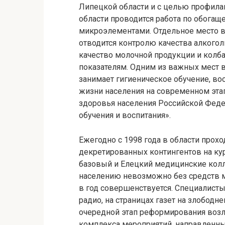
Липецкой области и с целью профила
области проводится работа по обога
микроэлементами. Отдельное место в
отводится контролю качества алкогол
качество молочной продукции и колб
показателям. Одним из важных мест 
занимает гигиеническое обучение, во
жизни населения на современном эта
здоровья населения Российской Феде
обучения и воспитания».
Ежегодно с 1998 года в области прох
декретированных контингентов на ку
базовый и Елецкий медицинские кол
населению невозможно без средств м
в год совершенствуется. Специалист
радио, на страницах газет на злобод
очередной этап реформирования воз
комплекса мероприятий, направленны