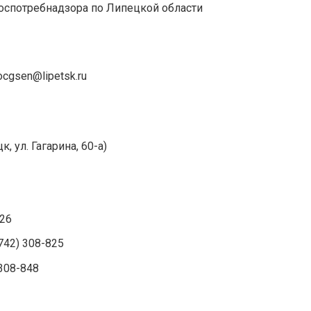
оспотребнадзора по Липецкой области
ocgsen@lipetsk.ru
, ул. Гагарина, 60-а)
826
742) 308-825
308-848