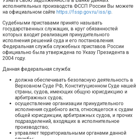
Узнать свою задолженность в Банке данных
исполнительных производств ФССП России Вы можете
на официальном сайте
https://fssp.gov.ru/iss/ip
.
Судебными приставами принято называть
государственных служащих, в круг обязанностей
которых входит реализация принудительного
исполнения решений суда и его постановления.
Федеральная служба служебных приставов России
официально была утверждена по Указу Президента в
2004 году.
Данная федеральная служба:
должна обеспечивать безопасную деятельность в
Верховном Суде РФ, Конституционном Суде нашей
страны, судов, имеющих общую юрисдикцию и
арбитражных судов;
осуществление организации принудительного
исполнения судебного акта, относящегося к судам
общей юрисдикции, арбитражных судов, и прочих
подразделений, входящих в исполнительное
производство;
управляет территориальными органами данной
службы;