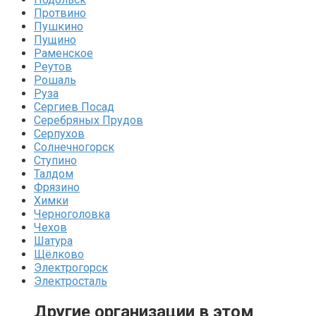
Протвино
Пушкино
Пущино
Раменское
Реутов
Рошаль
Руза
Сергиев Посад
Серебряных Прудов
Серпухов
Солнечногорск
Ступино
Талдом
Фрязино
Химки
Черноголовка
Чехов
Шатура
Щёлково
Электрогорск
Электросталь
Другие организации в этом