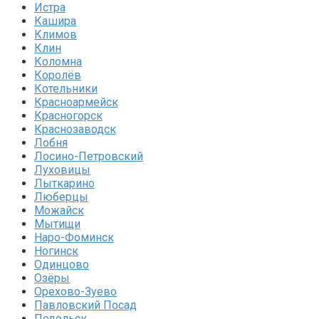
Истра
Кашира
Климов
Клин
Коломна
Королёв
Котельники
Красноармейск
Красногорск
Краснозаводск
Лобня
Лосино-Петровский
Луховицы
Лыткарино
Люберцы
Можайск
Мытищи
Наро-Фоминск
Ногинск
Одинцово
Озёры
Орехово-Зуево
Павловский Посад
Подольск