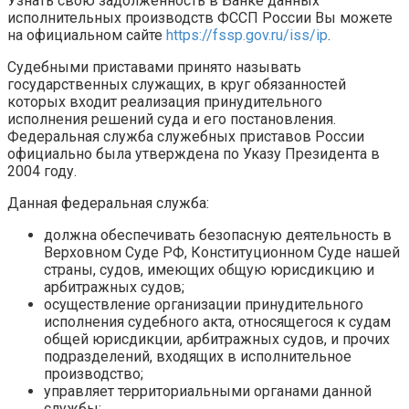
Узнать свою задолженность в Банке данных
исполнительных производств ФССП России Вы можете
на официальном сайте
https://fssp.gov.ru/iss/ip
.
Судебными приставами принято называть
государственных служащих, в круг обязанностей
которых входит реализация принудительного
исполнения решений суда и его постановления.
Федеральная служба служебных приставов России
официально была утверждена по Указу Президента в
2004 году.
Данная федеральная служба:
должна обеспечивать безопасную деятельность в
Верховном Суде РФ, Конституционном Суде нашей
страны, судов, имеющих общую юрисдикцию и
арбитражных судов;
осуществление организации принудительного
исполнения судебного акта, относящегося к судам
общей юрисдикции, арбитражных судов, и прочих
подразделений, входящих в исполнительное
производство;
управляет территориальными органами данной
службы;