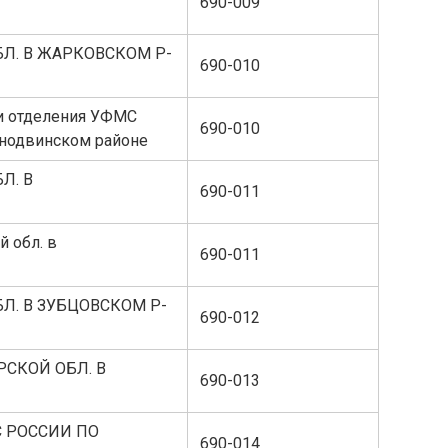
690-009
Л. В ЖАРКОВСКОМ Р-
690-010
ки отделения УФМС
690-010
днодвинском районе
Л. В
690-011
 обл. в
690-011
Л. В ЗУБЦОВСКОМ Р-
690-012
РСКОЙ ОБЛ. В
690-013
С РОССИИ ПО
690-014