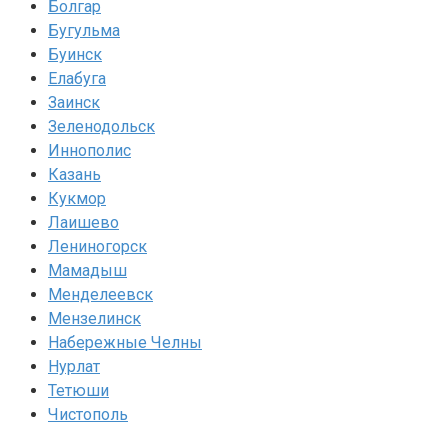
Болгар
Бугульма
Буинск
Елабуга
Заинск
Зеленодольск
Иннополис
Казань
Кукмор
Лаишево
Лениногорск
Мамадыш
Менделеевск
Мензелинск
Набережные Челны
Нурлат
Тетюши
Чистополь