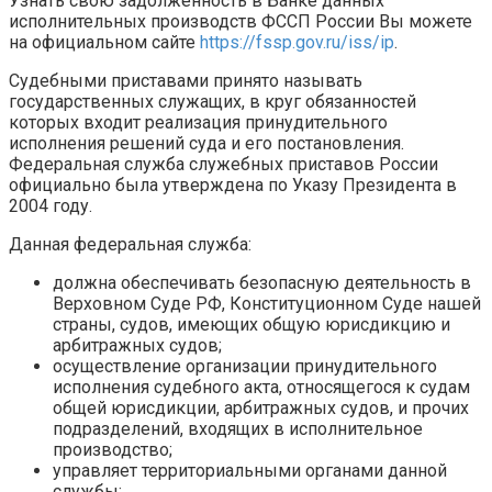
Узнать свою задолженность в Банке данных
исполнительных производств ФССП России Вы можете
на официальном сайте
https://fssp.gov.ru/iss/ip
.
Судебными приставами принято называть
государственных служащих, в круг обязанностей
которых входит реализация принудительного
исполнения решений суда и его постановления.
Федеральная служба служебных приставов России
официально была утверждена по Указу Президента в
2004 году.
Данная федеральная служба:
должна обеспечивать безопасную деятельность в
Верховном Суде РФ, Конституционном Суде нашей
страны, судов, имеющих общую юрисдикцию и
арбитражных судов;
осуществление организации принудительного
исполнения судебного акта, относящегося к судам
общей юрисдикции, арбитражных судов, и прочих
подразделений, входящих в исполнительное
производство;
управляет территориальными органами данной
службы;