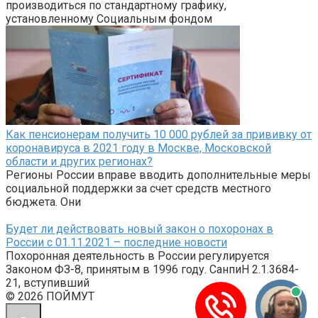
производиться по стандартному графику,
установленному Социальным фондом
Как пенсионерам получить 10 000 рублей за прививку от
коронавируса в 2021 году в Москве, Московской
области и других регионах?
Регионы России вправе вводить дополнительные меры
социальной поддержки за счет средств местного
бюджета. Они
Будет ли действовать новый закон о похоронах в
России с 01.11.2021 – последние новости
Похоронная деятельность в России регулируется
Законом ФЗ-8, принятым в 1996 году. СанпиН 2.1.3684-
21, вступивший
© 2026 ПОЙМУТ