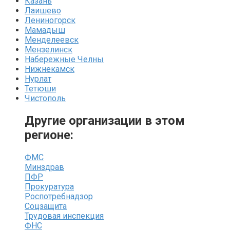
Казань
Лаишево
Лениногорск
Мамадыш
Менделеевск
Мензелинск
Набережные Челны
Нижнекамск
Нурлат
Тетюши
Чистополь
Другие организации в этом
регионе:
ФМС
Минздрав
ПФР
Прокуратура
Роспотребнадзор
Соцзащита
Трудовая инспекция
ФНС