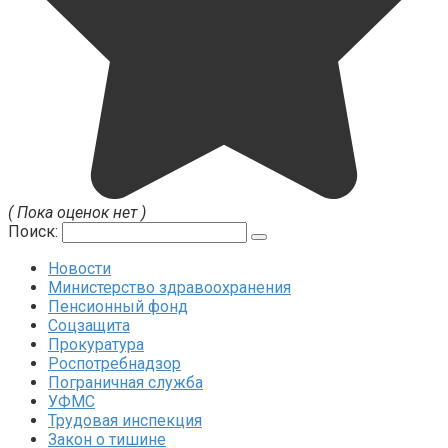
( Пока оценок нет )
Поиск:
Новости
Министерство здравоохранения
Пенсионный фонд
Соцзащита
Прокуратура
Роспотребнадзор
Пограничная служба
УФМС
Трудовая инспекция
Закон о тишине