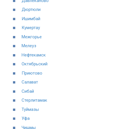
Давлеканово
Дюртюли
Ишимбай
Кумертау
Межгорье
Мелеуз
Нефтекамск
Октябрьский
Приютово
Салават
Сибай
Стерлитамак
Туймазы
Уфа
Чишмы