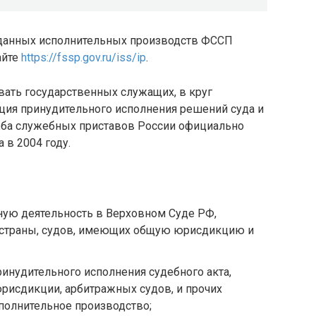
 данных исполнительных производств ФССП
айте
https://fssp.gov.ru/iss/ip
.
ать государственных служащих, в круг
ция принудительного исполнения решений суда и
жба служебных приставов России официально
 в 2004 году.
ную деятельность в Верховном Суде РФ,
 страны, судов, имеющих общую юрисдикцию и
инудительного исполнения судебного акта,
рисдикции, арбитражных судов, и прочих
полнительное производство;