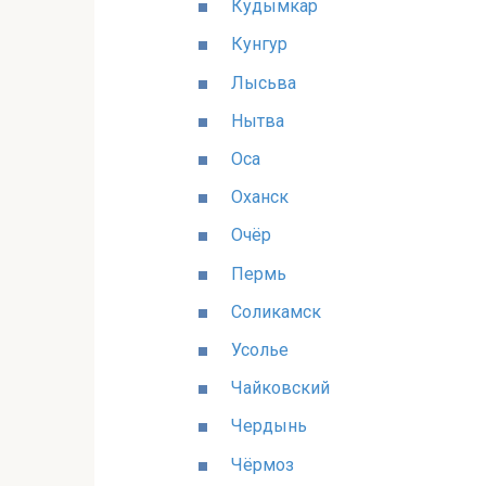
Кудымкар
Кунгур
Лысьва
Нытва
Оса
Оханск
Очёр
Пермь
Соликамск
Усолье
Чайковский
Чердынь
Чёрмоз