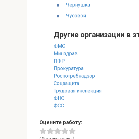
Чернушка
Чусовой
Другие организации в э
ФМС
Минздрав
ПФР
Прокуратура
Роспотребнадзор
Соцзащита
Трудовая инспекция
ФНС
ФСС
Оцените работу:
( Пока оценок нет )