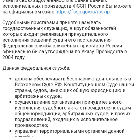
Узнать свою задолженность в Банке данных
исполнительных производств ФССП России Вы можете
на официальном сайте
https://fssp.gov.ru/iss/ip
.
Судебными приставами принято называть
государственных служащих, в круг обязанностей
которых входит реализация принудительного
исполнения решений суда и его постановления.
Федеральная служба служебных приставов России
официально была утверждена по Указу Президента в
2004 году.
Данная федеральная служба:
должна обеспечивать безопасную деятельность в
Верховном Суде РФ, Конституционном Суде нашей
страны, судов, имеющих общую юрисдикцию и
арбитражных судов;
осуществление организации принудительного
исполнения судебного акта, относящегося к судам
общей юрисдикции, арбитражных судов, и прочих
подразделений, входящих в исполнительное
производство;
управляет территориальными органами данной
службы;