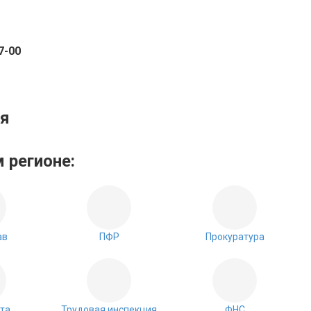
7-00
ия
 регионе:
ав
ПФР
Прокуратура
та
Трудовая инспекция
ФНС